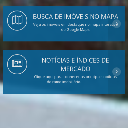
BUSCA DE IMÓVEIS NO MAPA
Veja os imóveis em destaque no mapa interativo
do Google Maps
NOTÍCIAS E ÍNDICES DE
MERCADO
Clique aqui para conhecer as principais notícias
do ramo imobiliário.