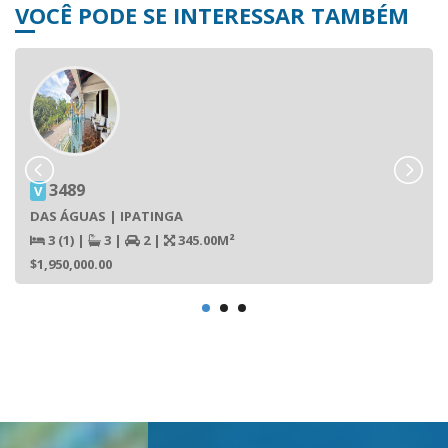
VOCÊ PODE SE INTERESSAR TAMBÉM
3489
V
DAS ÁGUAS | IPATINGA
3 (1)
|
3
|
2
|
345.00M²
$1,950,000.00