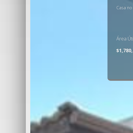
Apartam
Área Úti
$400,0