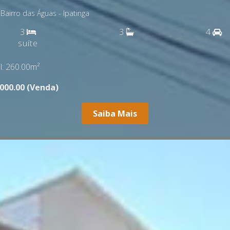
ento de 3 quartos, novo com varanda gourmet em Ipatinga MG
3
2
1
suíte
l: 94.00m²
00.00 (Venda)
Saiba Mais