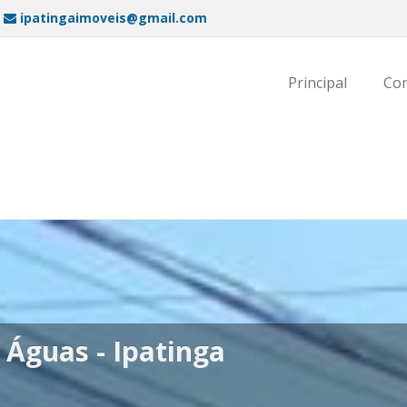
ipatingaimoveis@gmail.com
Principal
Co
avelas - Ipatinga
rtamento