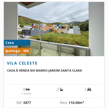
Casa
Ipatinga - MG
VILA CELESTE
CASA À VENDA NO BAIRRO JARDIM SANTA CLARA
3
2
2
1 suíte
Ref:
3877
Área:
110.00m²