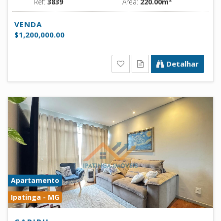
Ref:
3839
Área:
220.00m²
VENDA
$1,200,000.00
Detalhar
Apartamento
Ipatinga - MG