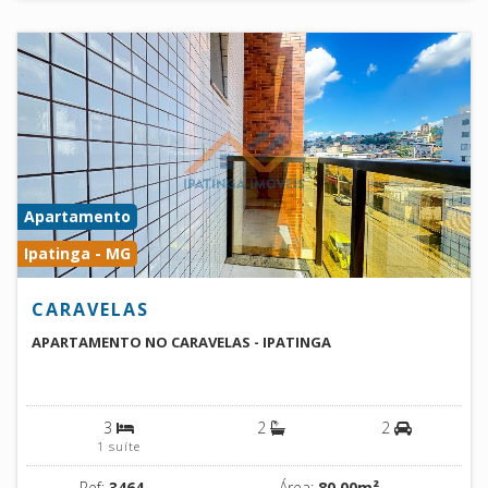
Apartamento
Ipatinga - MG
CARAVELAS
APARTAMENTO NO CARAVELAS - IPATINGA
3
2
2
1 suíte
Ref:
3464
Área:
80.00m²