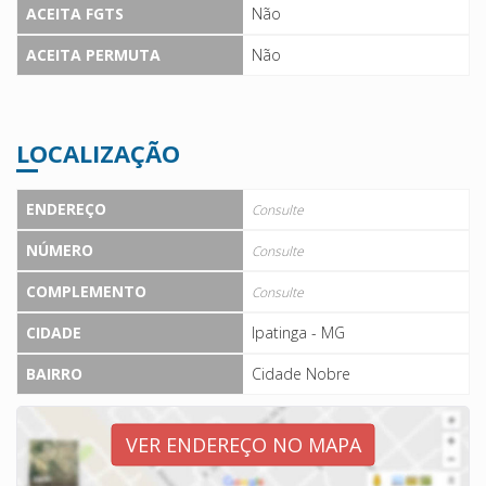
ACEITA FGTS
Não
ACEITA PERMUTA
Não
LOCALIZAÇÃO
ENDEREÇO
Consulte
NÚMERO
Consulte
COMPLEMENTO
Consulte
CIDADE
Ipatinga - MG
BAIRRO
Cidade Nobre
VER ENDEREÇO NO MAPA