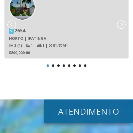
2654
V
HORTO | IPATINGA
3 (1)
|
1
|
1
|
91.70M²
$800,000.00
ATENDIMENTO