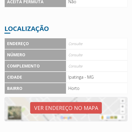
ACEITA PERMUTA
Não
LOCALIZAÇÃO
ENDEREÇO
Consulte
NÚMERO
Consulte
COMPLEMENTO
Consulte
CIDADE
Ipatinga - MG
BAIRRO
Horto
VER ENDEREÇO NO MAPA