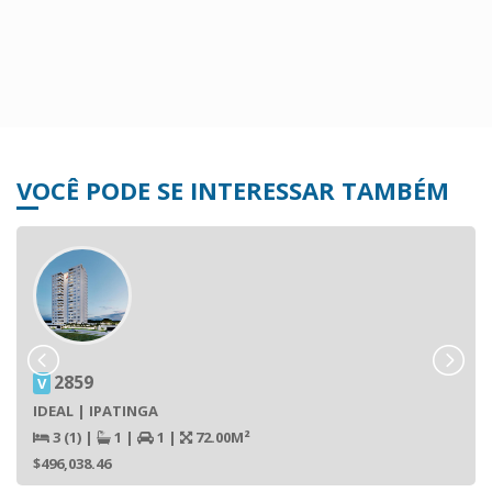
VOCÊ PODE SE INTERESSAR TAMBÉM
2859
V
IDEAL | IPATINGA
3 (1)
|
1
|
1
|
72.00M²
$496,038.46