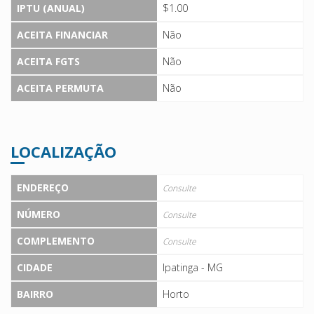
IPTU (ANUAL)
$1.00
ACEITA FINANCIAR
Não
ACEITA FGTS
Não
ACEITA PERMUTA
Não
LOCALIZAÇÃO
ENDEREÇO
Consulte
NÚMERO
Consulte
COMPLEMENTO
Consulte
CIDADE
Ipatinga - MG
BAIRRO
Horto