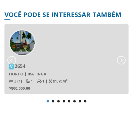
VOCÊ PODE SE INTERESSAR TAMBÉM
2654
V
HORTO | IPATINGA
3 (1)
|
1
|
1
|
91.70M²
$800,000.00