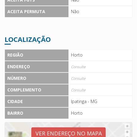
ACEITA PERMUTA
Não
LOCALIZAÇÃO
REGIÃO
Horto
ENDEREÇO
Consulte
NÚMERO
Consulte
COMPLEMENTO
Consulte
CIDADE
Ipatinga - MG
BAIRRO
Horto
VER ENDEREÇO NO MAPA