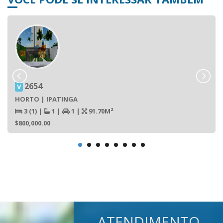
2654
V
HORTO | IPATINGA
3 (1)
|
1
|
1
|
91.70M²
$800,000.00
ATENDIMENTO